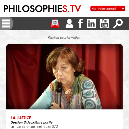
PHILOSOPHIE
S.TV
Résultats pour les vidéos :
LA JUSTICE
Session 3 deuxième partie
La justice et ses «milieux» 2/2