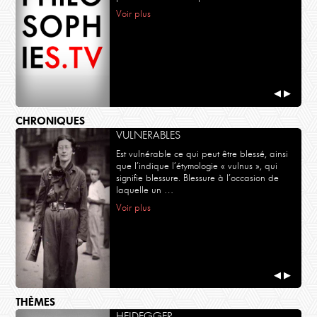
Voir plus
◀
▶
CHRONIQUES
VULNERABLES
Est vulnérable ce qui peut être blessé, ainsi
que l’indique l’étymologie « vulnus », qui
signifie blessure. Blessure à l’occasion de
laquelle un …
Voir plus
◀
▶
THÈMES
HEIDEGGER