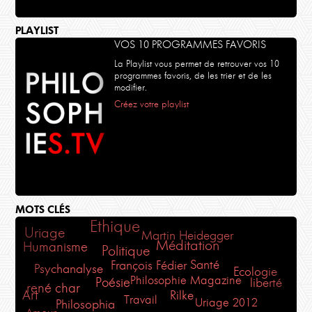
PLAYLIST
VOS 10 PROGRAMMES FAVORIS
La Playlist vous permet de retrouver vos 10
programmes favoris, de les trier et de les
modifier.
Créez votre playlist
MOTS CLÉS
Ethique
Uriage
Martin Heidegger
Méditation
Humanisme
Politique
Santé
François Fédier
Psychanalyse
Ecologie
Philosophie Magazine
Poésie
liberté
rené char
Art
Rilke
Travail
Uriage 2012
Philosophia