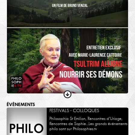
LA TERRE
Descola-Truong : Nous sommes les hôtes de la terre
Les quatre formes de mondiation
L'AMITIÉ
Voix de l'ami
Le Film
ÉVÈNEMENTS
FESTIVALS - COLLOQUES
Philosophia St Emilion, Rencontres d'Uriage,
Rencontres de Sophie...Les grands événements
philo sont sur Philosophies.tv