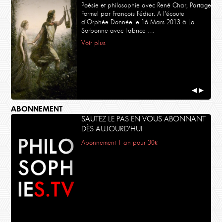
Poèsie et philosophie avec René Char, Partage
Formel par François Fédier. A l'écoute
LA TERRE
d'Orphée Donnée le 16 Mars 2013 à La
David Abram - Devenir animal
Épisode 3 : L' EMERVEILLEMENT DU REEL
Sorbonne avec Fabrice …
Voir plus
◀
▶
ABONNEMENT
SAUTEZ LE PAS EN VOUS ABONNANT
LE JEU
DÈS AUJOURD’HUI
Le Jeu - Saint-Emilion 2024
Le Jeu du chaos
Abonnement 1 an pour 30€