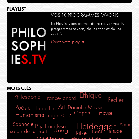
L'AMOUR
PLAYLIST
Retrouver la nudité des visages
VULNERABLES # 7
VOS 10 PROGRAMMES FAVORIS
La Playlist vous permet de retrouver vos 10
programmes favoris, de les trier et de les
modifier.
Créez votre playlist
SCIENCE
Science et vérité
Épisode 2
MOTS CLÉS
Ethique
Philosophia
France-lanord
Fedier
Art
Poésie
Danielle Moyse
Holderlin
Oppen
moyse
Humanisme
Uriage 2012
Sophocle
Heidegger
Amour
Psychanalyse
Uriage
Finitude
salon de la mort
Kant
Rilke