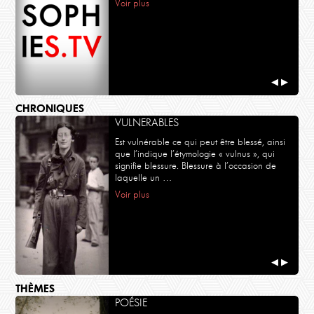
Voir plus
BOUDDHISME
Tsultrim Allione : Nourrir ses démons
Tsultrim Allione : Nourrir ses démons
◀
▶
CHRONIQUES
VULNERABLES
Est vulnérable ce qui peut être blessé, ainsi
que l’indique l’étymologie « vulnus », qui
signifie blessure. Blessure à l’occasion de
laquelle un …
BOUDDHISME
17ème Karmapa - Marie-Laurence Cattoire
Voir plus
17eme Karmapa - Marie-Laurence Cattoire
◀
▶
THÈMES
POÉSIE