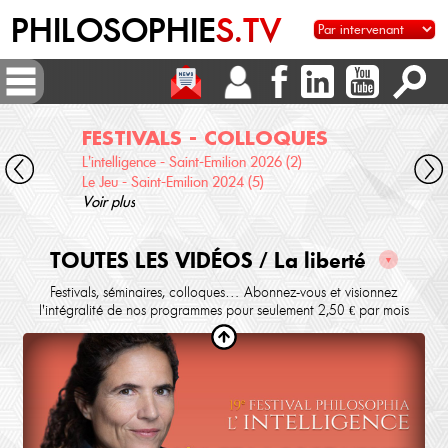
PHILOSOPHIE
S.TV
FESTIVALS - COLLOQUES
DI
L'intelligence - Saint-Emilion 2026 (2)
Voix 
Le Jeu - Saint-Emilion 2024 (5)
Desc
Voir plus
terre
Voir 
TOUTES LES VIDÉOS / La liberté
▼
Festivals, séminaires, colloques… Abonnez-vous et visionnez
l'intégralité de nos programmes pour seulement 2,50 € par mois