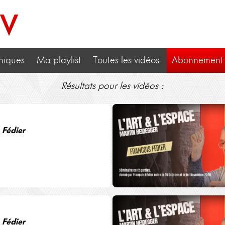
TV
niques
Ma playlist
Toutes les vidéos
Abonnement
Résultats pour les vidéos :
 Fédier
 Fédier