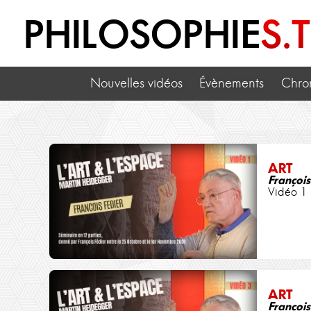
PHILOSOPHIE
S.
Nouvelles vidéos
Évènements
Chro
ART
François
Vidéo 1
ART
François