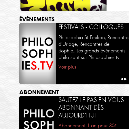
ÉVÈNEMENTS
FESTIVALS - COLLOQUES
Philosophia St Emilion, Rencontre
d'Uriage, Rencontres de
Sophie...Les grands événements
philo sont sur Philosophies.tv
Voir plus
◀
▶
ABONNEMENT
SAUTEZ LE PAS EN VOUS
ABONNANT DÈS
AUJOURD’HUI
Abonnement 1 an pour 30€