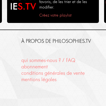
favoris, de les trier et de les
modifier.
Créez votre playlist
À PROPOS DE PHILOSOPHIES.TV
qui sommes-nous ? / FAQ
abonnement
conditions générales de vente
mentions légales