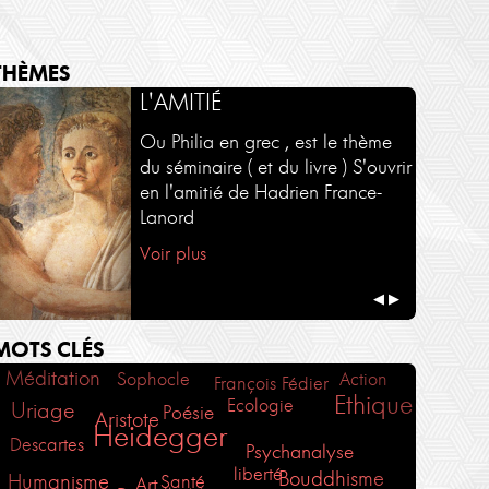
THÈMES
SÉMINAIRES - COURS
AUTOUR D'UN LIVRE
L'AMITIÉ
Une sélection de séminaires en
Une sélection d'ouvrages par
Ou Philia en grec , est le thème
intégralité et en exclusivité sur
leurs auteurs.
du séminaire ( et du livre ) S'ouvrir
Philosophies.tv
en l'amitié de Hadrien France-
Voir plus
Lanord
Voir plus
Voir plus
◀
▶
MOTS CLÉS
Méditation
Action
Sophocle
François Fédier
Ethique
Ecologie
Uriage
Poésie
Aristote
Heidegger
Descartes
Psychanalyse
liberté
Bouddhisme
Humanisme
Santé
Art