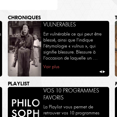
CHRONIQUES
DIALOGUES -
VULNERABLES
RENCONTRES
s
Est vulnérable ce qui peut être
blessé, ainsi que l’indique
Des dialogues en partenariat
l’étymologie « vulnus », qui
avec le Monde des religions et
signifie blessure. Blessure à
Philosophie Magazine
l’occasion de laquelle un …
Voir plus
Voir plus
◀
▶
PLAYLIST
VOS 10 PROGRAMMES
FAVORIS
La Playlist vous permet de
retrouver vos 10 programmes