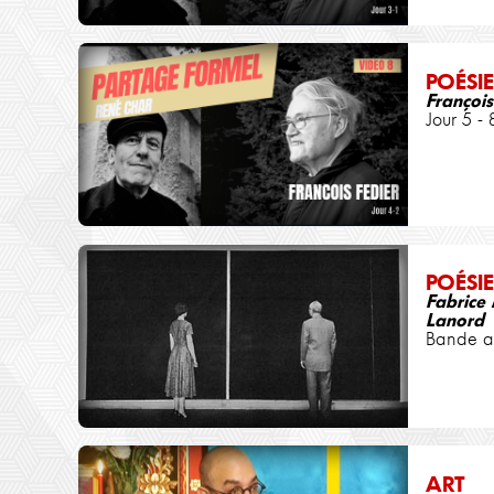
POÉSIE
François
Jour 5 - 
POÉSIE
Fabrice 
Lanord
Bande 
ART