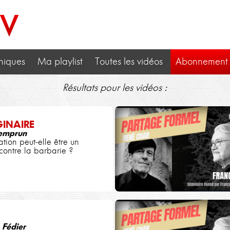
TV
niques
Ma playlist
Toutes les vidéos
Abonnement
Résultats pour les vidéos :
GINAIRE
emprun
ation peut-elle être un
contre la barbarie ?
 Fédier