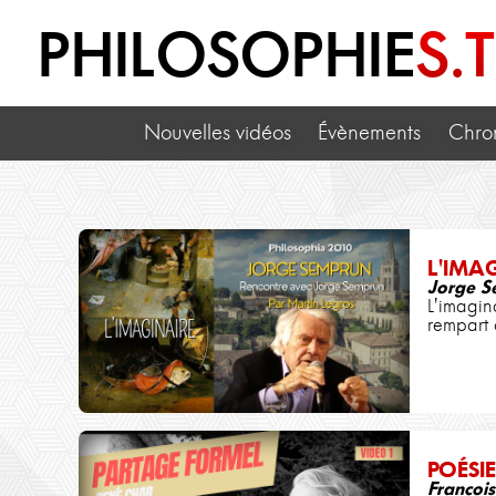
PHILOSOPHIE
S.
Nouvelles vidéos
Évènements
Chro
L'IMA
Jorge S
L'imagin
rempart 
POÉSIE
François