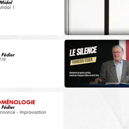
 Midal
Midal 1
 Fédier
7/9
OMÉNOLOGIE
 Fédier
nonce - Improvisation