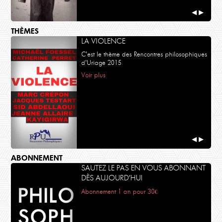
◀
▶
THÈMES
LA VIOLENCE
C'est le thème des Rencontres philosophiques
d'Uriage 2015
Voir plus
◀
▶
ABONNEMENT
SAUTEZ LE PAS EN VOUS ABONNANT
DÈS AUJOURD’HUI
Abonnement 1 an pour 30€