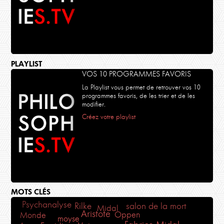
PLAYLIST
VOS 10 PROGRAMMES FAVORIS
La Playlist vous permet de retrouver vos 10
programmes favoris, de les trier et de les
modifier.
Créez votre playlist
MOTS CLÉS
Psychanalyse
Rilke
salon de la mort
Midal
Aristote
Oppen
Monde
moyse