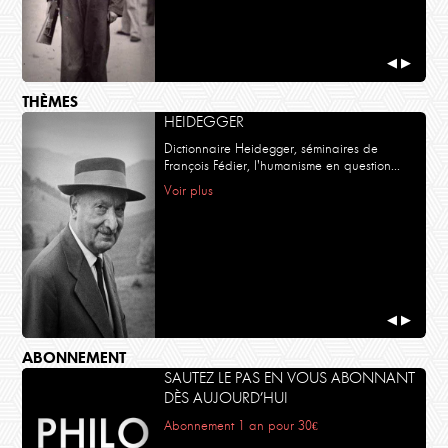
◀
▶
THÈMES
HEIDEGGER
Dictionnaire Heidegger, séminaires de
François Fédier, l'humanisme en question...
Voir plus
◀
▶
ABONNEMENT
SAUTEZ LE PAS EN VOUS ABONNANT
DÈS AUJOURD’HUI
Abonnement 1 an pour 30€