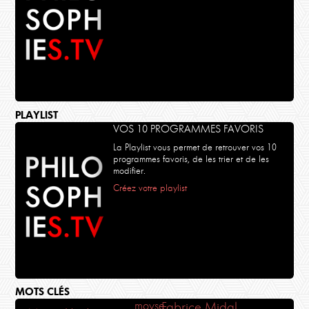
PLAYLIST
VOS 10 PROGRAMMES FAVORIS
La Playlist vous permet de retrouver vos 10
programmes favoris, de les trier et de les
modifier.
Créez votre playlist
MOTS CLÉS
moyse
Fabrice Midal