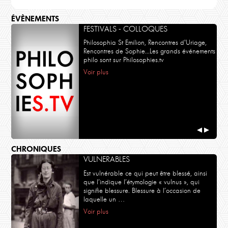
ÉVÈNEMENTS
FESTIVALS - COLLOQUES
Philosophia St Emilion, Rencontres d'Uriage,
Rencontres de Sophie...Les grands événements
philo sont sur Philosophies.tv
Voir plus
◀
▶
CHRONIQUES
VULNERABLES
Est vulnérable ce qui peut être blessé, ainsi
que l’indique l’étymologie « vulnus », qui
signifie blessure. Blessure à l’occasion de
laquelle un …
Voir plus