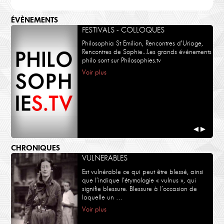
ÉVÈNEMENTS
FESTIVALS - COLLOQUES
Philosophia St Emilion, Rencontres d'Uriage,
Rencontres de Sophie...Les grands événements
philo sont sur Philosophies.tv
Voir plus
◀
▶
CHRONIQUES
VULNERABLES
Est vulnérable ce qui peut être blessé, ainsi
que l’indique l’étymologie « vulnus », qui
signifie blessure. Blessure à l’occasion de
laquelle un …
Voir plus