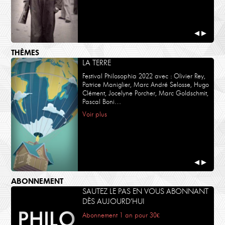
◀
▶
THÈMES
LA TERRE
Festival Philosophia 2022 avec : Olivier Rey,
Patrice Maniglier, Marc André Selosse, Hugo
Clément, Jocelyne Porcher, Marc Goldschmit,
Pascal Boni…
Voir plus
◀
▶
ABONNEMENT
SAUTEZ LE PAS EN VOUS ABONNANT
DÈS AUJOURD’HUI
Abonnement 1 an pour 30€