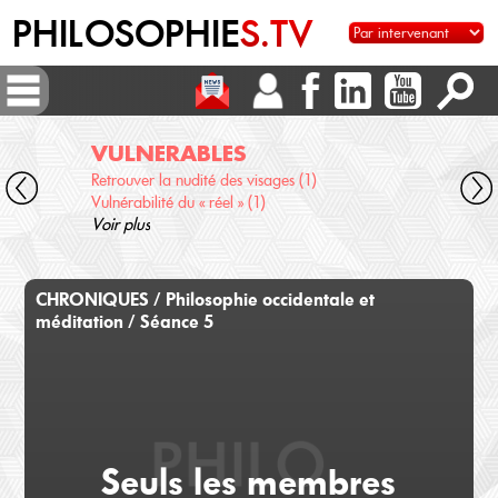
PHILOSOPHIE
S.TV
VULNERABLES
AU
Retrouver la nudité des visages (1)
Scien
Vulnérabilité du « réel » (1)
Qu'e
Voir plus
Voir 
CHRONIQUES / Philosophie occidentale et
méditation / Séance 5
Seuls les membres