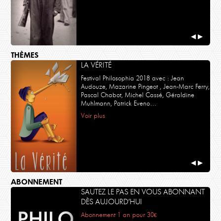
◀
▶
THÈMES
LA VÉRITÉ
Festival Philosophia 2018 avec : Jean
Audouze, Mazarine Pingeot , Jean-Marc Ferry,
Pascal Chabot, Michel Cassé, Géraldine
Muhlmann, Patrick Eveno…
Voir plus
◀
▶
ABONNEMENT
SAUTEZ LE PAS EN VOUS ABONNANT
DÈS AUJOURD’HUI
Abonnement 1 an pour 30€