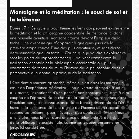
Séance 2
Séa
Montaigne et la méditation : le souci de soi et
la tolérance
Durée : 71´
Ce cycle a pour thème les liens qui peuvent exister entre
la méditation et la philosophie occidentale. Je me lance ici dans
une nouvelle aventure, non sans crainte devant l'ampleur de la
tâche. Une aventure qui m'apparaît à quelques jours de la
première étape comme l'une des plus ambitieuse, et sans doute
déraisonnable que j'ai tenté… Car ce que je voudrais explorer ce
sont les points de rapprochement qui peuvent exister entre la
méditation orientale et la philosophie occidentale ou, plus
exactement, de tenter de relire l'histoire de la philosophie dans la
perspective que donne la pratique de la méditation.
L'Occident a souvent approché, même si c'est dans les marges, le
cœur de l'expérience méditative : une ouverture profonde à soi et
aux autres, l'expérience d'une pensée non-conceptuelle, c'est-à-dire
coupée de l'épreuve de la chair de la réalité, une confiance dans
l'intuition pure, la reconnaissance de la bonté primordiale de l'être
humain, la confiance dans la dignité de l'homme et un rapport
soutenu au présent…pour n'évoquer que quelques thèmes. Nous
allons ainsi nous lancer dans une exploration unique de l'histoire
de la philosophie occidentale, comme sans doute personne ne l'a
jusqu'ici considérée.
CHRONIQUES