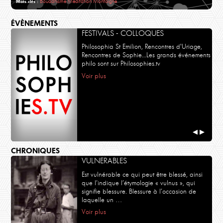
Bouddhisme
Méditation
Montaigne
Mots clés :
ÉVÈNEMENTS
FESTIVALS - COLLOQUES
Philosophia St Emilion, Rencontres d'Uriage,
Rencontres de Sophie...Les grands événements
philo sont sur Philosophies.tv
Voir plus
◀
▶
CHRONIQUES
VULNERABLES
Est vulnérable ce qui peut être blessé, ainsi
que l’indique l’étymologie « vulnus », qui
signifie blessure. Blessure à l’occasion de
laquelle un …
Voir plus