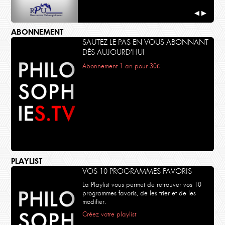
◀
▶
ABONNEMENT
SAUTEZ LE PAS EN VOUS ABONNANT
DÈS AUJOURD’HUI
Abonnement 1 an pour 30€
PLAYLIST
VOS 10 PROGRAMMES FAVORIS
La Playlist vous permet de retrouver vos 10
programmes favoris, de les trier et de les
modifier.
Créez votre playlist