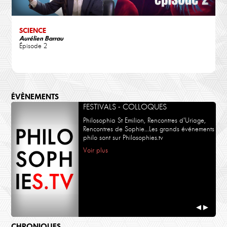
SCIENCE
Aurélien Barrau
Épisode 2
ÉVÈNEMENTS
FESTIVALS - COLLOQUES
Philosophia St Emilion, Rencontres d'Uriage,
Rencontres de Sophie...Les grands événements
philo sont sur Philosophies.tv
Voir plus
◀
▶
CHRONIQUES