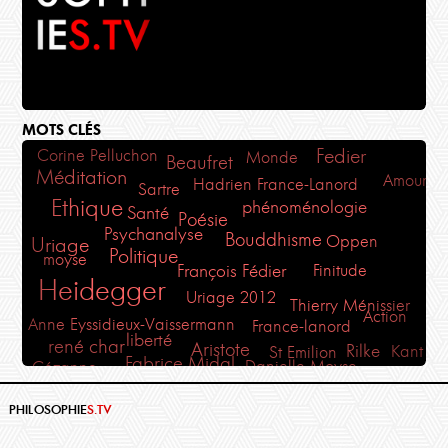
MOTS CLÉS
Fedier
Corine Pelluchon
Monde
Beaufret
Méditation
Amour
Hadrien France-Lanord
Sartre
Ethique
phénoménologie
Santé
Poésie
Psychanalyse
Bouddhisme
Oppen
Uriage
Politique
moyse
Finitude
François Fédier
Heidegger
Uriage 2012
Thierry Ménissier
Action
Anne Eyssidieux-Vaissermann
France-lanord
liberté
rené char
Aristote
Kant
Rilke
St Emilion
Fabrice Midal
Danielle Moyse
Cézanne
Philosophie Magazine
Plaisir
Philosophia
Marie-France Hirigoyen
PHILOSOPHIE
S.TV
Sophocle
Martin Heidegger
Midal
Art
Ecologie
Holderlin