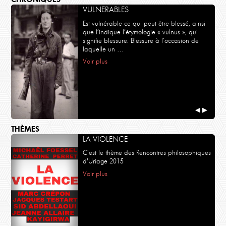
VULNERABLES
Est vulnérable ce qui peut être blessé, ainsi
que l’indique l’étymologie « vulnus », qui
signifie blessure. Blessure à l’occasion de
laquelle un …
Voir plus
◀
▶
THÈMES
LA VIOLENCE
C'est le thème des Rencontres philosophiques
d'Uriage 2015
Voir plus