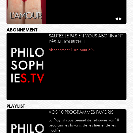
◀
▶
ABONNEMENT
SAUTEZ LE PAS EN VOUS ABONNANT
DÈS AUJOURD’HUI
Abonnement 1 an pour 30€
PLAYLIST
VOS 10 PROGRAMMES FAVORIS
La Playlist vous permet de retrouver vos 10
programmes favoris, de les trier et de les
modifier.