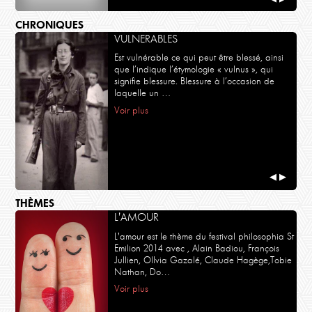
CHRONIQUES
VULNERABLES
Est vulnérable ce qui peut être blessé, ainsi
que l’indique l’étymologie « vulnus », qui
signifie blessure. Blessure à l’occasion de
laquelle un …
Voir plus
◀
▶
THÈMES
L'AMOUR
L'amour est le thème du festival philosophia St
Emilion 2014 avec , Alain Badiou, François
Jullien, OlIvia Gazalé, Claude Hagège,Tobie
Nathan, Do…
Voir plus