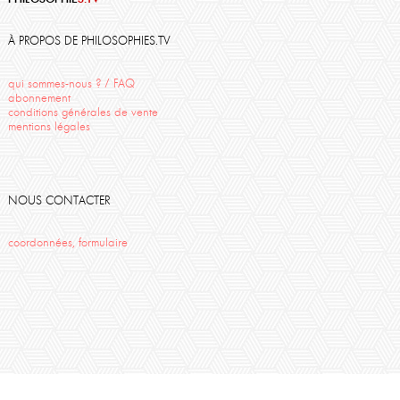
Descartes
Aristote
Sartre
Philosophie Magazine
Thierry Ménissier
Politique
Travail
Cézanne
Sophocle
À PROPOS DE PHILOSOPHIES.TV
Action
Psychanalyse
qui sommes-nous ? / FAQ
abonnement
conditions générales de vente
mentions légales
NOUS CONTACTER
coordonnées, formulaire