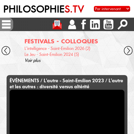
PHILOSOPHIE
S.TV
FESTIVALS - COLLOQUES
DI
L'intelligence - Saint-Emilion 2026 (2)
Voix 
Le Jeu - Saint-Emilion 2024 (5)
Desc
Voir plus
terre
Voir 
ÉVÈNEMENTS / L'autre - Saint-Emilion 2023 / L'autre
et les autres : diversité versus altérité