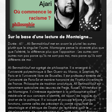
Pascal Boniface
Chri
The West vs The Rest
Fémi
◀
▶
Sur la base d'une lecture de Montaigne...
Durée : 61´
...Ali Benmakhlouf met en avant le pluriel les autres
plutôt que le singulier l'autre. Montaigne pense la diversité plus que
que l'altérité, la différence plus que l'opposition : Les autres sont
autres non pas parce qu'ils ne sont pas moi, mais parce qu'ils sont
différents de moi .
Ali Benmakhlouf est agrégé de philosophie. Il a enseigné à
l'université polytechnique à Ben Guerir au Maroc, à Sciences Po
Marylin Maeso, et Norman Ajari
Lion
Paris et à l’université libre de Bruxelles. Il est professeur émérite de
Où commence le racisme ?
La d
l'université de Paris-Est et membre honoraire de l'institut universitaire
de France. Philosophe de tradition analytique, Ali Benmakhlouf est
notamment spécialiste des œuvres de Frege, Russell, Whitehead et
de Montaigne. Il s’intéresse également à la philosophie arabe
médiévale et aux concepts d’identité, de raison, de logique, du
droit et de la politique. Il a occupé et occupe encore plusieurs
fonctions, comme celles de président du comité consultatif de
déontologie et d’éthique de l’Institut de recherche pour le
développement, de vice-président du Comité consultatif national