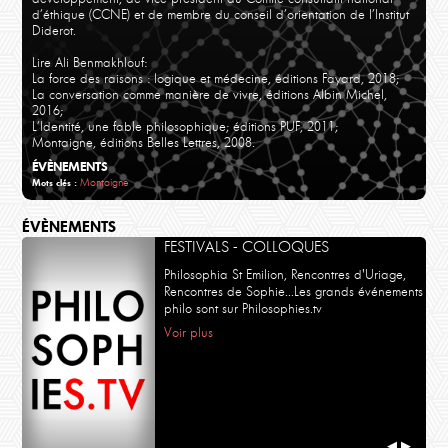
d’éthique (CCNE) et de membre du conseil d’orientation de l’Institut
Diderot.
Lire Ali Benmakhlouf:
La force des raisons : logique et médecine, éditions Fayard, 2018;
La conversation comme manière de vivre, éditions Albin Michel,
2016;
L’Identité, une fable philosophique; éditions PUF, 2011;
Montaigne, éditions Belles Lettres, 2008.
ÉVÈNEMENTS
Montaigne
Mots clés :
ÉVÈNEMENTS
FESTIVALS - COLLOQUES
Philosophia St Emilion, Rencontres d'Uriage,
Rencontres de Sophie...Les grands événements
philo sont sur Philosophies.tv
Voir plus
◀
▶