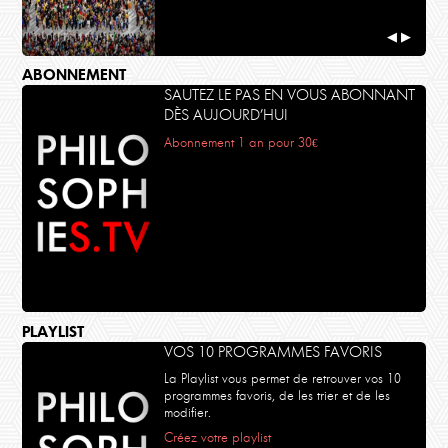
◀
▶
ABONNEMENT
SAUTEZ LE PAS EN VOUS ABONNANT
DÈS AUJOURD’HUI
Abonnement 1 an pour 30€
PLAYLIST
VOS 10 PROGRAMMES FAVORIS
La Playlist vous permet de retrouver vos 10
programmes favoris, de les trier et de les
modifier.
Créez votre playlist