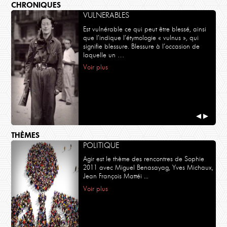
CHRONIQUES
VULNERABLES
Est vulnérable ce qui peut être blessé, ainsi
que l’indique l’étymologie « vulnus », qui
signifie blessure. Blessure à l’occasion de
laquelle un …
Voir plus
◀
▶
THÈMES
POLITIQUE
Agir est le thème des rencontres de Sophie
2011 avec Miguel Benasayag, Yves Michaux,
Jean François Mattéi ...
Voir plus