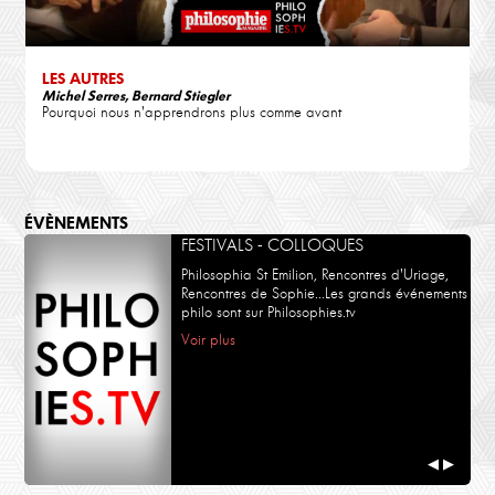
LES AUTRES
Michel Serres, Bernard Stiegler
Pourquoi nous n'apprendrons plus comme avant
ÉVÈNEMENTS
FESTIVALS - COLLOQUES
Philosophia St Emilion, Rencontres d'Uriage,
Rencontres de Sophie...Les grands événements
philo sont sur Philosophies.tv
Voir plus
◀
▶