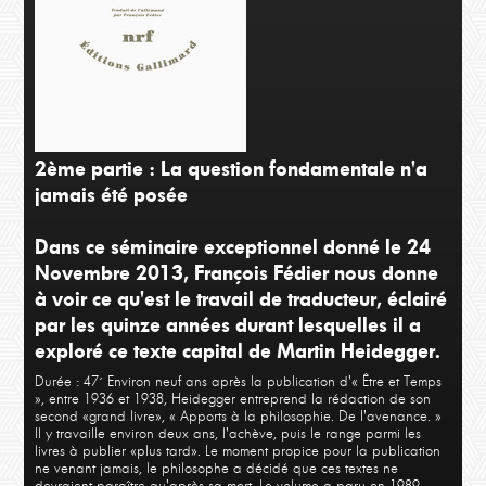
3ème partie
4ème
2ème partie : La question fondamentale n'a
jamais été posée
Dans ce séminaire exceptionnel donné le 24
Novembre 2013, François Fédier nous donne
à voir ce qu'est le travail de traducteur, éclairé
par les quinze années durant lesquelles il a
exploré ce texte capital de Martin Heidegger.
Durée : 47´
Environ neuf ans après la publication d'« Être et Temps
», entre 1936 et 1938, Heidegger entreprend la rédaction de son
second «grand livre», « Apports à la philosophie. De l'avenance. »
Il y travaille environ deux ans, l'achève, puis le range parmi les
livres à publier «plus tard». Le moment propice pour la publication
ne venant jamais, le philosophe a décidé que ces textes ne
devraient paraître qu'après sa mort. Le volume a paru en 1989,