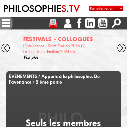
PHILOSOPHIE
S.TV
FESTIVALS - COLLOQUES
DI
L'intelligence - Saint-Emilion 2026 (2)
Voix 
Le Jeu - Saint-Emilion 2024 (5)
Desc
Voir plus
terre
Voir 
ÉVÈNEMENTS / Apports à la philosophie. De
l'avenance / 2 ème partie
Seuls les membres