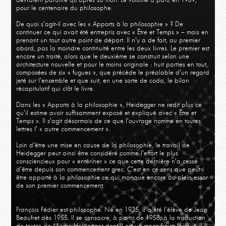
pour le centenaire du philosophe.
De quoi s'agit-il avec les « Apports à la philosophie » ? De
continuer ce qui avait été entrepris avec « Être et Temps » – mais en
prenant un tout autre point de départ. Il n'y a de fait, au premier
abord, pas la moindre continuité entre les deux livres. Le premier est
encore un traité, alors que le deuxième se construit selon une
architecture nouvelle et pour le moins originale : huit parties en tout,
composées de six « fugues », que précède le préalable d'un regard
jeté sur l'ensemble et que suit, en une sorte de coda, le bilan
récapitulatif qui clôt le livre.
Dans les « Apports à la philosophie », Heidegger ne redit plus ce
qu'il estime avoir suffisamment exposé et expliqué avec « Être et
Temps ». Il s'agit désormais de ce que l'ouvrage nomme en toutes
lettres l' « autre commencement ».
Loin d'être une mise en cause de la philosophie, le travail de
Heidegger peut ainsi être considéré comme l'effort le plus
consciencieux pour « entériner » ce que cette dernière n'a cessé
d'être depuis son commencement grec. C'est en ce sens que peut
être apporté à la philosophie ce qui manque encore au plein essor
de son premier commencement.
François Fédier est philosophe. Né en 1935, Il a été l'élève de Jean
Beaufret dès 1955. Il se consacre, à partir de 1958, à la traduction
de textes de Martin Heidegger dont il est un magnifique lecteur. Il