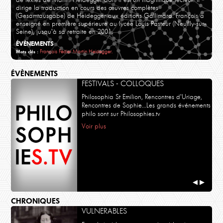
dirige la traduction en cours des œuvres complètes
(Gesamtausgabe) de Heidegger aux éditions Gallimard. François a
enseigné en première supérieure au lycée Louis Pasteur (Neuilly-sur-
Seine), jusqu'à sa retraite en 2001.
ÉVÈNEMENTS
François Fédier
Martin Heidegger.
Mots clés :
ÉVÈNEMENTS
FESTIVALS - COLLOQUES
Philosophia St Emilion, Rencontres d'Uriage,
Rencontres de Sophie...Les grands événements
philo sont sur Philosophies.tv
Voir plus
◀
▶
CHRONIQUES
VULNERABLES