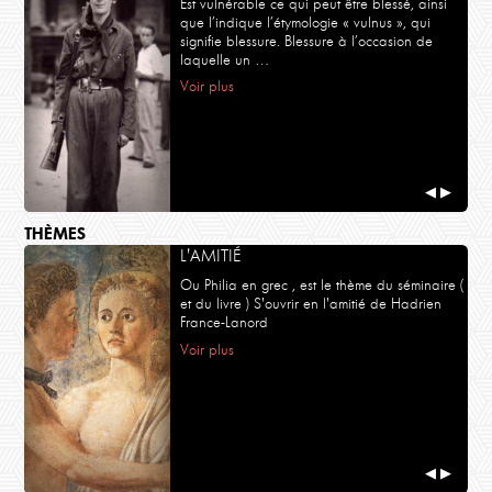
Est vulnérable ce qui peut être blessé, ainsi
que l’indique l’étymologie « vulnus », qui
signifie blessure. Blessure à l’occasion de
laquelle un …
Voir plus
◀
▶
THÈMES
L'AMITIÉ
Ou Philia en grec , est le thème du séminaire (
et du livre ) S'ouvrir en l'amitié de Hadrien
France-Lanord
Voir plus
◀
▶