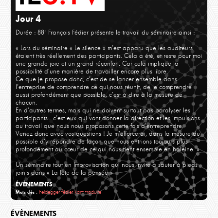
Jour 2 - improvisation
Jour
Jour 4
Durée : 88´
François Fédier présente le travail du séminaire ainsi :
« Lors du séminaire « Le silence » m’est apparu que les auditeurs
étaient très réellement des participants. Cela a été, et reste pour moi
une grande joie et un grand réconfort. Car cela implique la
possibilité d’une manière de travailler encore plus libre.
Ce que je propose donc, c’est de se lancer ensemble dans
l’entreprise de comprendre ce qui nous réunit, de le comprendre
aussi profondément que possible, c’est à dire à la mesure de
chacun.
En d’autres termes, mais qui ne doivent surtout pas paralyser les
participants : c’est eux qui vont donner la direction et les impulsions
au travail que nous nous proposons cette fois d’entreprendre.
Venez donc avec vos questions ! Je m’efforcerai, dans la mesure du
possible d’y répondre de façon que nous entrions toujours plus
profondément au cœur de ce qui nous tient ensemble en haleine. »
Un séminaire tout en Improvisation qui nous invite à sauter à pieds
joints dans « La fête de la pensée »
ÉVÈNEMENTS
heidegger
fédier
kant
traduire
Mots clés :
ÉVÈNEMENTS