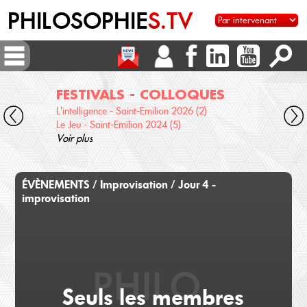
PHILOSOPHIE
S.TV
FESTIVALS - COLLOQUES
DI
L'intelligence - Saint-Emilion 2026 (2)
Voix 
Le Jeu - Saint-Emilion 2024 (5)
Desc
Voir plus
terre
Voir 
ÉVÈNEMENTS / Improvisation / Jour 4 -
improvisation
Seuls les membres