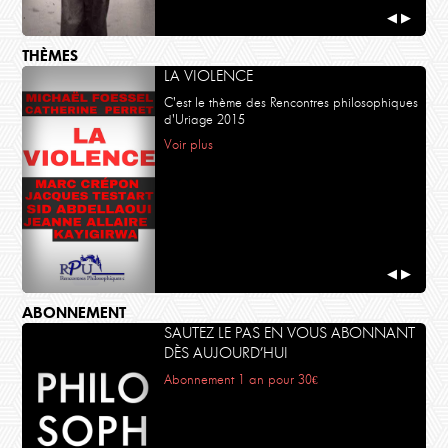
◀
▶
THÈMES
LA VIOLENCE
C'est le thème des Rencontres philosophiques
d'Uriage 2015
Voir plus
◀
▶
ABONNEMENT
SAUTEZ LE PAS EN VOUS ABONNANT
DÈS AUJOURD’HUI
Abonnement 1 an pour 30€