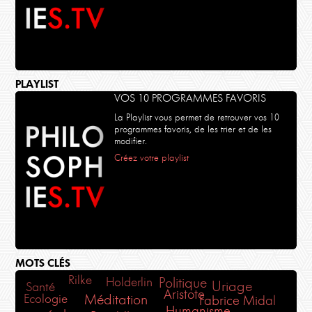
PLAYLIST
VOS 10 PROGRAMMES FAVORIS
La Playlist vous permet de retrouver vos 10
programmes favoris, de les trier et de les
modifier.
Créez votre playlist
MOTS CLÉS
Rilke
Holderlin
Politique
Uriage
Santé
Aristote
Méditation
Ecologie
Fabrice Midal
Humanisme