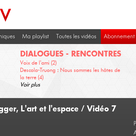
TV
niques
Ma playlist
Toutes les vidéos
Abonnement
DIALOGUES - RENCONTRES
Voix de l'ami (2)
Descola-Truong : Nous sommes les hôtes de
la terre (4)
Voir plus
r, L'art et l'espace / Vidéo 7
A