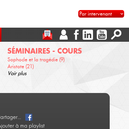
SÉMINAIRES - COURS
Sophocle et la tragédie (9)
Aristote (21)
Voir plus
Partager...
jouter à ma playlist