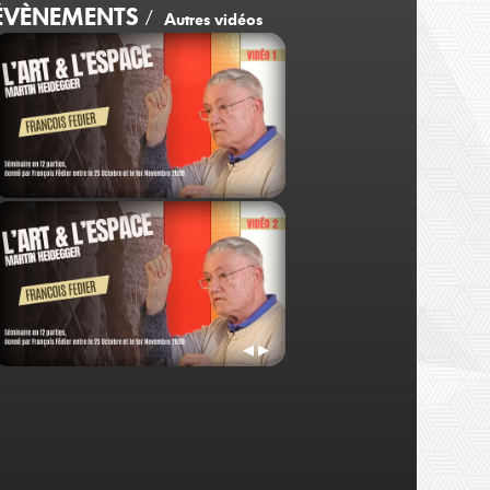
ÉVÈNEMENTS
/
Autres vidéos
François Fédier
François Fédier
Vidéo 1
Vidéo 3
◀
▶