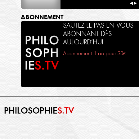
◀
▶
ABONNEMENT
SAUTEZ LE PAS EN VOUS
ABONNANT DÈS
AUJOURD’HUI
Abonnement 1 an pour 30€
PHILOSOPHIE
S.TV