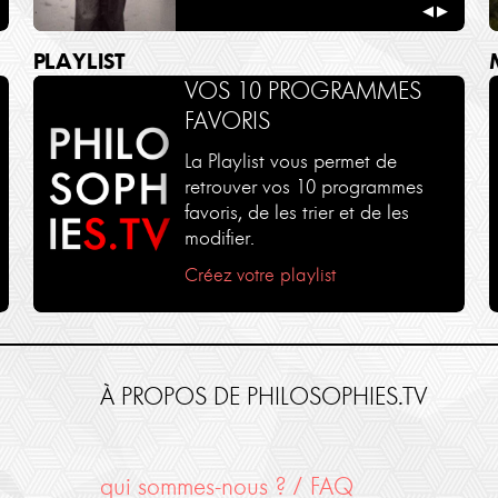
◀
▶
PLAYLIST
VOS 10 PROGRAMMES
FAVORIS
La Playlist vous permet de
retrouver vos 10 programmes
favoris, de les trier et de les
modifier.
Créez votre playlist
À PROPOS DE PHILOSOPHIES.TV
qui sommes-nous ? / FAQ