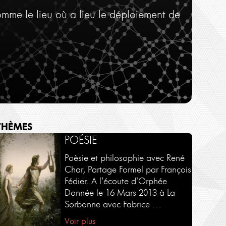
comme le lieu où a lieu le déploiement de
THÈMES
SÉMINAIRES - COURS
AUTOUR D'UN LIVRE
POÉSIE
Une sélection de séminaires en
Une sélection d'ouvrages par
Poèsie et philosophie avec René
intégralité et en exclusivité sur
leurs auteurs.
Char, Partage Formel par François
Philosophies.tv
Fédier. A l'écoute d'Orphée
Voir plus
Donnée le 16 Mars 2013 à La
Voir plus
Sorbonne avec Fabrice …
Voir plus