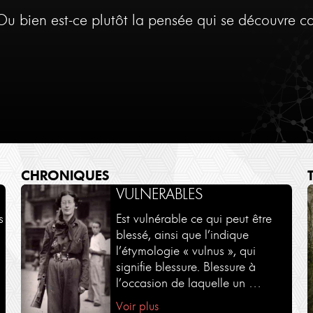
? Ou bien est-ce plutôt la pensée qui se découvre 
CHRONIQUES
DIALOGUES -
VULNERABLES
RENCONTRES
s
Est vulnérable ce qui peut être
blessé, ainsi que l’indique
Des dialogues en partenariat
l’étymologie « vulnus », qui
avec le Monde des religions et
signifie blessure. Blessure à
Philosophie Magazine
l’occasion de laquelle un …
Voir plus
Voir plus