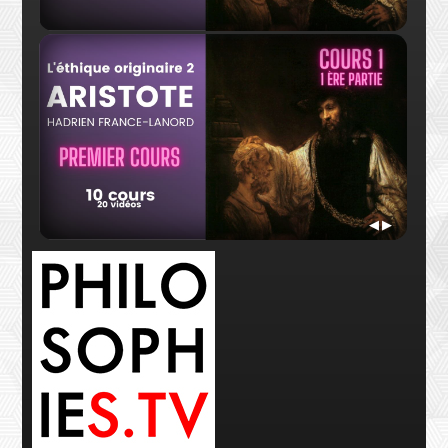
Hadrien France-Lanord
Hadr
Bande annonce Aristote
Cour
◀
▶
Hadrien France-Lanord
Hadr
Cours 1 - 1ère partie
Cour