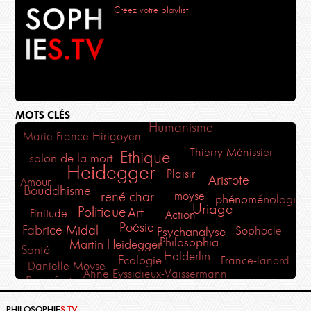
Créez votre playlist
MOTS CLÉS
Humanisme
Marie-France Hirigoyen
Thierry Ménissier
Ethique
salon de la mort
Heidegger
Plaisir
Aristote
Amour
Bouddhisme
rené char
moyse
phénoménologie
Uriage
Politique
Art
Finitude
Action
Poésie
Fabrice Midal
Sophocle
Psychanalyse
Philosophia
Martin Heidegger
Santé
Holderlin
Ecologie
France-lanord
Danielle Moyse
Anne Eyssidieux-Vaissermann
Beaufret
Méditation
Philosophie Magazine
Monde
PHILOSOPHIE
S.TV