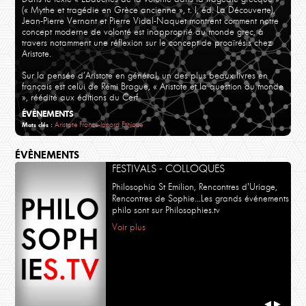
(« Mythe et tragédie en Grèce ancienne », t. I, éd. La Découverte),
Jean-Pierre Vernant et Pierre Vidal-Naquet montrent comment notre
concept moderne de volonté est inapproprié au monde grec, à
travers notamment une réflexion sur le concept de proaïrésis chez
Aristote.
Sur la pensée d’Aristote en général, un des plus beaux livres en
français est celui de Rémi Brague, « Aristote et la question du monde
», réédité aux éditions du Cerf.
ÉVÈNEMENTS
Aristote
France-lanord
Ethique
Mots clés :
ÉVÈNEMENTS
FESTIVALS - COLLOQUES
Philosophia St Emilion, Rencontres d'Uriage,
Rencontres de Sophie...Les grands événements
philo sont sur Philosophies.tv
Voir plus
◀
▶