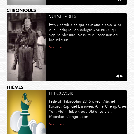
CHRONIQUES
VULNERABLES
Est vulnérable ce qui peut être blessé, ainsi
que l’indique l’étymologie « vulnus », qui
signifie blessure. Blessure à l’occasion de
laquelle un …
Voir plus
◀
▶
THÈMES
LE POUVOIR
Festival Philosophia 2015 avec : Michel
Rocard, Raphael Enthoven, Anne Cheng, Chen
Yan, Alain Finkielkraut, Didier Le Bret,
Matthieu Niango, Jean…
Voir plus