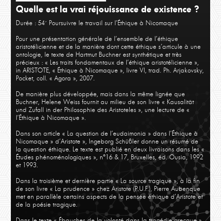
Quelle est la vrai réjouissance de existence ?
Durée : 54´
Poursuivre le travail sur l’Éthique à Nicomaque
Pour une présentation générale de l’ensemble de l’éthique
aristotélicienne et de la manière dont cette éthique s’articule à une
ontologie, le texte de Hartmut Buchner est synthétique et très
précieux : « Les traits fondamentaux de l’éthique aristotélicienne »,
in ARISTOTE, « Éthique à Nicomaque », livre VI, trad. Ph. Arjakovsky,
Pocket, coll. « Agora », 2007.
De manière plus développée, mais dans la même lignée que
Buchner, Helene Weiss fournit au milieu de son livre « Kausalität
und Zufall in der Philosophie des Aristoteles », une lecture de «
l’Éthique à Nicomaque ».
Dans son article « La question de l’eudaimonia » dans l’Éthique à
Nicomaque » d’Aristote », Ingeborg Schüßler donne un résumé de
la question éthique. Le texte est publié en deux livraisons dans les «
Études phénoménologiques », n°16 & 17, Bruxelles, éd. Ousia, 1992
et 1993.
Dans la troisième et dernière partie « La source tragique », à la fin
de son livre « La prudence » chez Aristote (P.U.F.), Pierre Aubenque
met en parallèle certains aspects de la pensée éthique d’Aristote et
de la poésie tragique.
Dans le texte « Ébauches de la volonté dans la tragédie grecque »