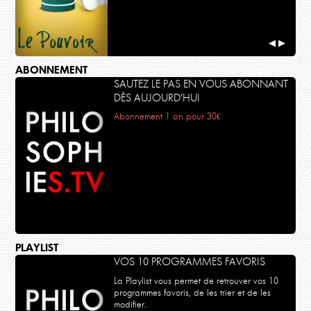
◀
▶
ABONNEMENT
SAUTEZ LE PAS EN VOUS ABONNANT
DÈS AUJOURD’HUI
Abonnement 1 an pour 30€
PLAYLIST
VOS 10 PROGRAMMES FAVORIS
La Playlist vous permet de retrouver vos 10
programmes favoris, de les trier et de les
modifier.