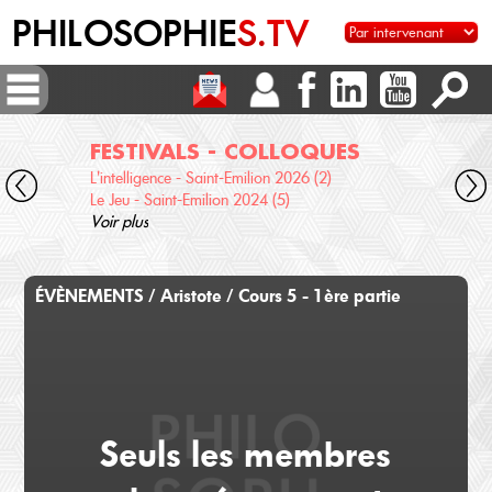
PHILOSOPHIE
S.TV
FESTIVALS - COLLOQUES
DI
L'intelligence - Saint-Emilion 2026 (2)
Voix 
Le Jeu - Saint-Emilion 2024 (5)
Desc
Voir plus
terre
Voir 
ÉVÈNEMENTS / Aristote / Cours 5 - 1ère partie
Seuls les membres