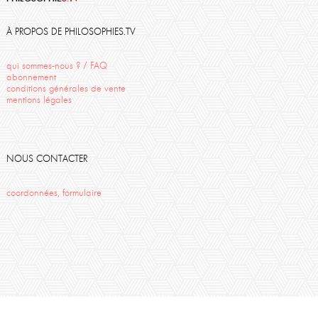
Descartes
liberté
Hadrien France-Lanord
St Emilion
Kant
Uriage 2012
Corine Pelluchon
Cézanne
Fedier
François Fédier
Travail
À PROPOS DE PHILOSOPHIES.TV
Midal
Rilke
Sartre
Oppen
qui sommes-nous ? / FAQ
abonnement
conditions générales de vente
mentions légales
NOUS CONTACTER
coordonnées, formulaire