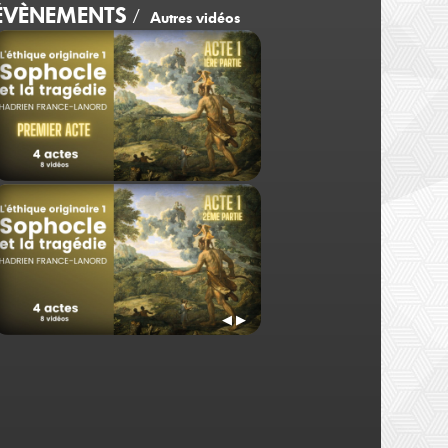
ÉVÈNEMENTS
/
Autres vidéos
Hadrien France-Lanord
Hadrien France-Lano
Jour 1 1ère partie
Jour 2 1ère partie
◀
▶