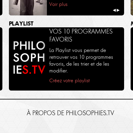
Voir plus
◀
▶
PLAYLIST
VOS 10 PROGRAMMES
FAVORIS
La Playlist vous permet de
retrouver vos 10 programmes
favoris, de les trier et de les
modifier.
Créez votre playlist
À PROPOS DE PHILOSOPHIES.TV