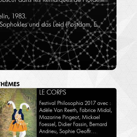
lin, 1983.
ophokles und das Leid (Postdam, E.
THÈMES
SÉMINAIRES - COURS
AUTOUR D'UN LIVRE
LE CORPS
Une sélection de séminaires en
Une sélection d'ouvrages par
Festival Philosophia 2017 avec :
intégralité et en exclusivité sur
leurs auteurs.
Adèle Van Reeth, Fabrice Midal,
Philosophies.tv
Mazarine Pingeot, Mickael
Voir plus
Foessel, Didier Fassin, Bernard
Voir plus
Andrieu, Sophie Geoffr…