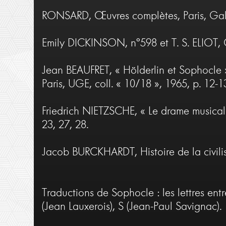
RONSARD, Œuvres complètes, Paris, Gallim
Emily DICKINSON, n°598 et T. S. ELIOT, 
Jean BEAUFRET, « Hölderlin et Sophocle »
Paris, UGE, coll. « 10/18 », 1965, p. 12-1
Friedrich NIETZSCHE, « Le drame musical g
23, 27, 28.
Jacob BURCKHARDT, Histoire de la civilisat
Traductions de Sophocle : les lettres en
(Jean Lauxerois), S (Jean-Paul Savignac).