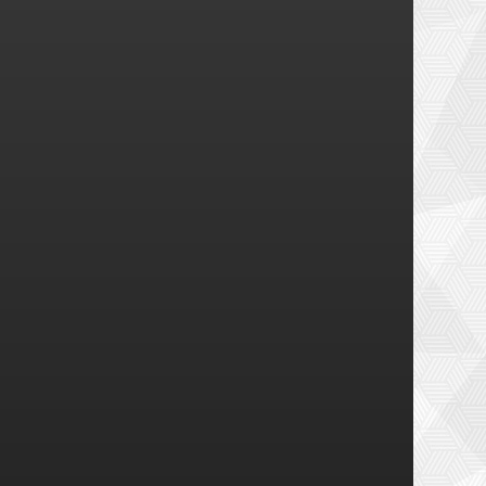
Hadrien France-Lanord
Hadrien France-Lano
Jour 1 2ème partie
Jour 2 2ème partie