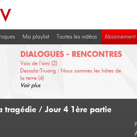
TV
niques
Ma playlist
Toutes les vidéos
Abonnement
DIALOGUES - RENCONTRES
Voix de l'ami (2)
Descola-Truong : Nous sommes les hôtes de
la terre (4)
Voir plus
tragédie / Jour 4 1ère partie
A