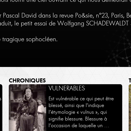
r Pascal David dans la revue Po&sie, n°23, Paris, Be
aduit, le petit essai de Wolfgang SCHADEWALDT S
e tragique sophocléen.
CHRONIQUES
DIALOGUES -
VULNERABLES
RENCONTRES
s
Est vulnérable ce qui peut être
blessé, ainsi que l’indique
Des dialogues en partenariat
l’étymologie « vulnus », qui
avec le Monde des religions et
signifie blessure. Blessure à
Philosophie Magazine
l’occasion de laquelle un …
Voir plus