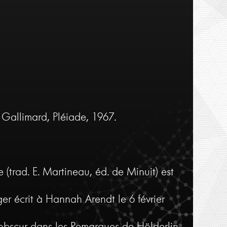
 Gallimard, Pléiade, 1967.
 (trad. E. Martineau, éd. de Minuit) est
er écrit à Hannah Arendt le 6 février
t obscur dans les Remarques de Hölderlin