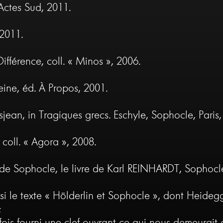
 Actes Sud, 2011.
 2011.
Différence, coll. « Minos », 2006.
Seine, éd. À Propos, 2001.
jean, in Tragiques grecs. Eschyle, Sophocle, Paris,
, coll. « Agora », 2008.
e de Sophocle, le livre de Karl REINHARDT, Sophocle
i le texte « Hölderlin et Sophocle », dont Heidegg
;
fois fourni une clef ouvrant ce qui nous demeurai