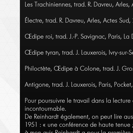
Les Trachiniennes, trad. R. Davreu, Arles,
Électre, trad. R. Davreu, Arles, Actes Sud,
Œdipe roi, trad. J.-P. Savignac, Paris, La 
Œdipe tyran, trad. J. Lauxerois, Ivry-sur-
Philoctète, Œdipe à Colone, trad. J. Gros
Antigone, trad. J. Lauxerois, Paris, Pocket
Pour poursuivre le travail dans la lectur
incontournable.
De Reinhardt également, on peut lire auss
1951 : « une conférence de haute tenue 
à mon avis Reinhardt a pour la première 