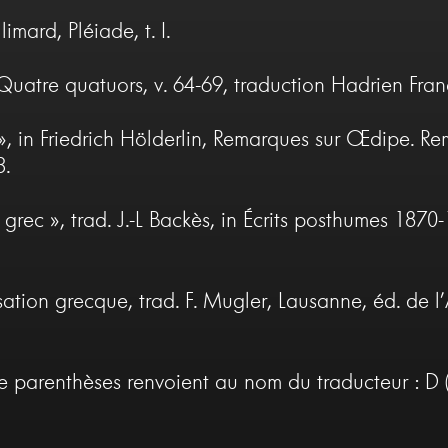
ard, Pléiade, t. I.
Quatre quatuors, v. 64-69, traduction Hadrien Fran
, in Friedrich Hölderlin, Remarques sur Œdipe. Rema
3.
rec », trad. J.-L Backès, in Écrits posthumes 1870-
ion grecque, trad. F. Mugler, Lausanne, éd. de l’Air
tre parenthèses renvoient au nom du traducteur : D 