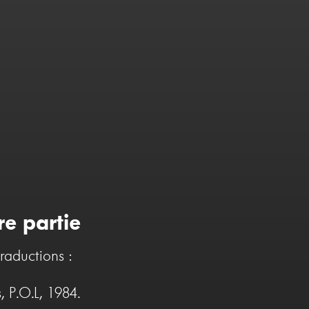
re partie
raductions :
 P.O.L, 1984.