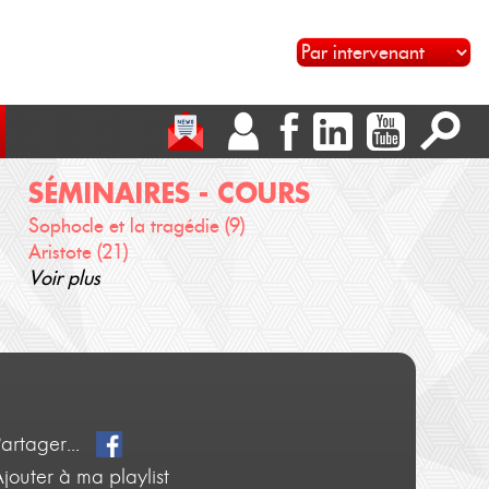
SÉMINAIRES - COURS
Sophocle et la tragédie (9)
Aristote (21)
Voir plus
Partager...
jouter à ma playlist