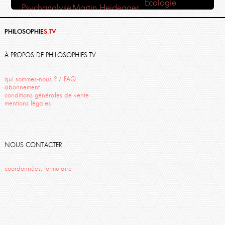
Ecologie
Psychanalyse
Martin Heidegger
Bouddhisme
Plaisir
France-lanord
Méditation
liberté
Amour
Hadrien France-Lanord
Monde
PHILOSOPHIE
S.TV
rené char
Midal
Cézanne
Travail
Action
Politique
Corine Pelluchon
moyse
Sartre
À PROPOS DE PHILOSOPHIES.TV
Santé
qui sommes-nous ? / FAQ
abonnement
conditions générales de vente
mentions légales
NOUS CONTACTER
coordonnées, formulaire