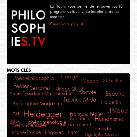
La Playlist vous permet de retrouver vos 10
programmes favoris, de les trier et de les
modifier.
Créez votre playlist
MOTS CLÉS
Uriage
Philosophia
Poésie
St Emilion
Oppen
Fedier
Descartes
Uriage 2012
Aristote
Anne Eyssidieux-Vaissermann
Beaufret
Fabrice Midal
Holderlin
Philosophie Magazine
Ethique
Heidegger
Art
François Fédier
Humanisme
Sophocle
phénoménologie
Rilke
salon de la mort
Thierry Ménissier
Finitude
Marie-France Hirigoyen
Kant
Danielle Moyse