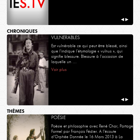
◀
▶
CHRONIQUES
VULNERABLES
Est vulnérable ce qui peut être blessé, ainsi
que l’indique l’étymologie « vulnus », qui
signifie blessure. Blessure à l’occasion de
laquelle un …
Voir plus
◀
▶
THÈMES
POÉSIE
Poèsie et philosophie avec René Char, Partage
Formel par François Fédier. A l'écoute
d'Orphée Donnée le 16 Mars 2013 à La