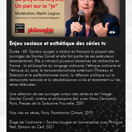
Matthieu Pigasse,
Jacq
Le Jeu du chaos
Bien
◀
▶
Enjeu sociaux et esthétique des séries tv
Durée : 60´
Sandra Laugier a traduit en français la plupart des
ouvrages de Stanley Cavell et elle fait partie de ses exécuteurs
testamentaires. Elle a introduit plusieurs domaines de recherche en
France : la philosophie du langage ordinaire, l’éthique ordinaire et
l'éthique du care, le transcendantalisme américain (Thoreau et
Emerson) et le perfectionnisme moral, la réflexion politique sur la
démocratie radicale et la désobéissance civile et récemment sur les
Pasc
séries télévisées .
Clotilde Leguil
Joue
La psychanalyse, un pari sur le “Je”
l’em
Une sélection de ses ouvrages autour des séries et de l'image :
Stanley Cavell, cinéma et philosophie (éd. avec Marc Cerisuelo),
Paris, Presses de la Sorbonne Nouvelle, 2001
Nos vies en séries, Paris, Flammarion Climats, 2019
Éloge de l’ordinaire – Sandra Laugier en conversation avec Philippe
Petit, Editions du Cerf, 2021