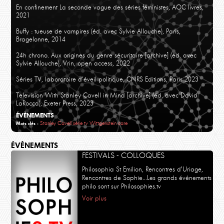
En confinement La seconde vague des séries féministes, AOC livres,
2021
Buffy : tueuse de vampires (éd. avec Sylvie Allouche), Paris,
Bragelonne, 2014
24h chrono. Aux origines du genre sécuritaire [archive] (éd. avec
Sylvie Allouche), Vrin, open access, 2022
Séries TV, laboratoire d’éveil politique, CNRS Editions, Paris 2023
Television With Stanley Cavell in Mind [archive] (éd. avec David
LaRocca), Exeter Press, 2023
ÉVÈNEMENTS
Stanley Cavell
série tv
Wittgenstein
care
Mots clés :
ÉVÈNEMENTS
FESTIVALS - COLLOQUES
Philosophia St Emilion, Rencontres d'Uriage,
Rencontres de Sophie...Les grands événements
philo sont sur Philosophies.tv
Voir plus