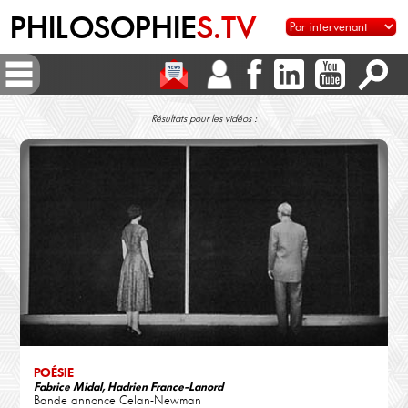
PHILOSOPHIE
S.TV
Résultats pour les vidéos :
POÉSIE
Fabrice Midal, Hadrien France-Lanord
Bande annonce Celan-Newman