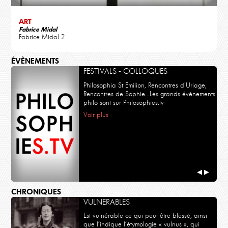
ART
Fabrice Midal
Fabrice Midal 2
ÉVÈNEMENTS
FESTIVALS - COLLOQUES
Philosophia St Emilion, Rencontres d'Uriage,
Rencontres de Sophie...Les grands événements
philo sont sur Philosophies.tv
Voir plus
◀
▶
CHRONIQUES
VULNERABLES
Est vulnérable ce qui peut être blessé, ainsi
que l’indique l’étymologie « vulnus », qui