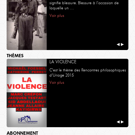
signifie blessure. Blessure à l’occasion de
laquelle un …
Voir plus
◀
▶
THÈMES
LA VIOLENCE
C'est le thème des Rencontres philosophiques
d'Uriage 2015
Voir plus
◀
▶
ABONNEMENT