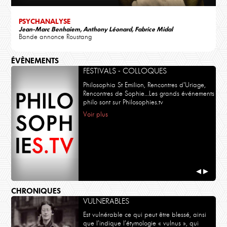
PSYCHANALYSE
Jean-Marc Benhaiem, Anthony Léonard, Fabrice Midal
Bande annonce Roustang
ÉVÈNEMENTS
FESTIVALS - COLLOQUES
Philosophia St Emilion, Rencontres d'Uriage,
Rencontres de Sophie...Les grands événements
philo sont sur Philosophies.tv
Voir plus
◀
▶
CHRONIQUES
VULNERABLES
Est vulnérable ce qui peut être blessé, ainsi
que l’indique l’étymologie « vulnus », qui