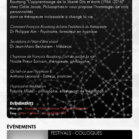
Roustang "L'apprentissage de la liberté Dits et écrits (1964 -2016)"
chez Odile Jacob, Philosophies.tv vous propose l'hommages de cinq
personnalités
dont ce thérapeute inclassable a changé la vie.
Jean-Marc Benhaiem, Anthony Léonard,
Comment François Roustang éclaire l'existence du thérapeute
Fabrice Midal
Dr Philippe Aïm - Psychiatre, formateur en hypnose
L' hypnose pour tout changer
Se réduire à l'état d'être vivant
Dr Jean-Marc Benhaiem - Médecin
L'hypnose de François Roustang, l'art de goûter la vie
Nicole Prieur Ecrivain, thérapeute, philosophe
Qu'est-ce que l'hypnose ?
Anthony Léonard - Editeur, praticien
Hypnose et méditation
Fabrice Midal - philosophe, enseignant de méditation
ÉVÈNEMENTS
Roustang
Midal
Hypnose
Thérapie
Méditation
Mots clés :
https://philoso…nts.php?id=1015
Liens :
ÉVÈNEMENTS
FESTIVALS - COLLOQUES