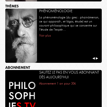
THÈMES
PHÉNOMÉNOLOGIE
La phénoménologie (du grec : phainómenon,
ce qui apparaît ; et lógos, étude) est un
courant philosophique qui se concentre sur
l'étude de l'expér…
Voir plus
◀
▶
ABONNEMENT
SAUTEZ LE PAS EN VOUS ABONNANT
DÈS AUJOURD’HUI
Abonnement 1 an pour 30€