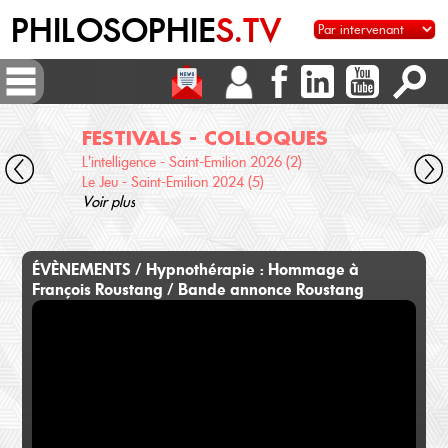
PHILOSOPHIE
S.TV
FESTIVALS - COLLOQUES
DI
L'intelligence - Saint-Emilion 2026 (2)
Voix 
Le Jeu - Saint-Emilion 2024 (5)
Desc
Voir plus
terre
Voir 
ÉVÈNEMENTS / Hypnothérapie : Hommage à
François Roustang / Bande annonce Roustang