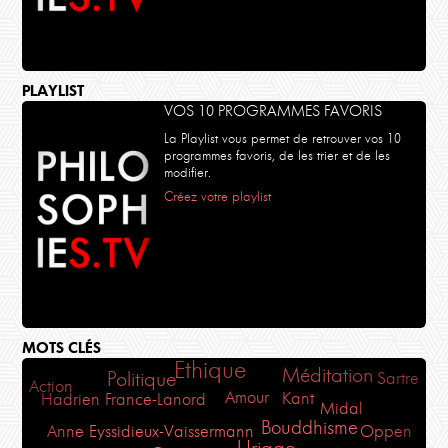
PLAYLIST
VOS 10 PROGRAMMES FAVORIS
La Playlist vous permet de retrouver vos 10
programmes favoris, de les trier et de les
modifier.
Créez votre playlist
MOTS CLÉS
Ethique
Méditation
Politique
Sartre
Action
Amour
Kant
Hadrien France-Lanord
Midal
Bouddhisme
Oppen
Anne Eyssidieux-Vaissermann