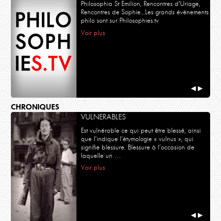
Philosophia St Emilion, Rencontres d'Uriage,
Rencontres de Sophie...Les grands événements
philo sont sur Philosophies.tv
Voir plus
◀
▶
CHRONIQUES
VULNERABLES
Est vulnérable ce qui peut être blessé, ainsi
que l’indique l’étymologie « vulnus », qui
signifie blessure. Blessure à l’occasion de
laquelle un …
Voir plus
◀
▶