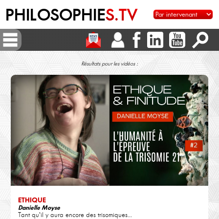
PHILOSOPHIE
S.TV
Résultats pour les vidéos :
ETHIQUE
Danielle Moyse
Tant qu'il y aura encore des trisomiques...