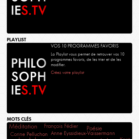
PLAYLIST
VOS 10 PROGRAMMES FAVORIS
La Playlist vous permet de retrouver vos 10
programmes favoris, de les trier et de les
modifier.
Créez votre playlist
MOTS CLÉS
Méditation
François Fédier
Poésie
Anne Eyssidieux-Vaissermann
Corine Pelluchon