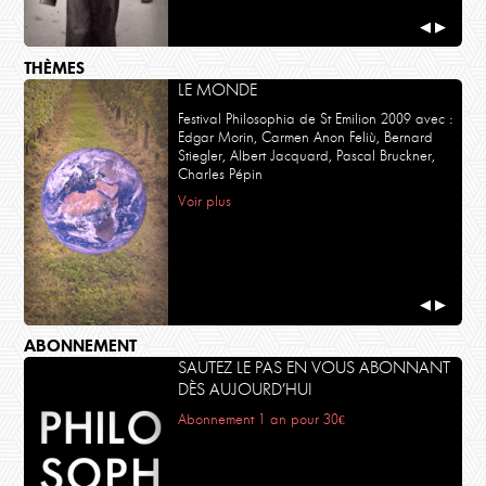
◀
▶
THÈMES
LE MONDE
Festival Philosophia de St Emilion 2009 avec :
Edgar Morin, Carmen Anon Feliù, Bernard
Stiegler, Albert Jacquard, Pascal Bruckner,
Charles Pépin
Voir plus
◀
▶
ABONNEMENT
SAUTEZ LE PAS EN VOUS ABONNANT
DÈS AUJOURD’HUI
Abonnement 1 an pour 30€