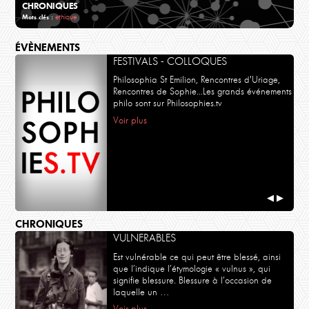
CHRONIQUES
ethique
Mots clés :
ÉVÈNEMENTS
FESTIVALS - COLLOQUES
Philosophia St Emilion, Rencontres d'Uriage,
Rencontres de Sophie...Les grands événements
philo sont sur Philosophies.tv
Voir plus
◀
▶
CHRONIQUES
VULNERABLES
Est vulnérable ce qui peut être blessé, ainsi
que l’indique l’étymologie « vulnus », qui
signifie blessure. Blessure à l’occasion de
laquelle un …
Voir plus