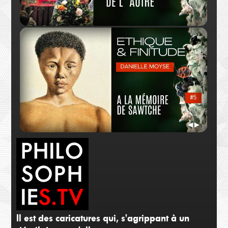
Danielle Moyse
Dani
Barbara- Act-up
Ethi
◀
▶
Il est des caricatures qui, s'agrippant à un
Danielle Moyse
Dani