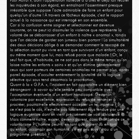
Pour Autrui », dont l'appellation flatteuse a d'ores et déjà fait reculer
les inquiétudes à son égard, en entraînant l'assentiment presque
irrésistible que suppose l'acte admirable de faire un enfant pour
quelqu'un d'autre ! À travers ce fâcheux épisode, c'est le rapport
actuel à la naissance qui est interrogé en son ensemble.
Car si la confusion entre soigner et sélectionner est devenue
courante, on ne peut ici dissimuler la violence que représente la
volonté de se débarrasser d'un enfant à naître « anormal », tandis
que l'on décide de garder son jumeau bien portant ! La simultanéité
des deux décisions oblige à se demander comment le rescapé de
la sélection aurait pu vivre en tant que survivant d'un enfant, conçu
au même moment que lui, mais refusé parce que malade ! Or, le
seul fait que, d'habitude, ce ne soit pas dans le même temps qu'on
laisse naître les enfants « sains » et qu'on élimine généralement
ceux qui sont porteurs de certaines anomalies ne permet plus, après
pareil épisode, d'occulter entièrement la brutalité de la logique
sélective qui sous tend désormais la procréation.
Quant à la « G.P.A. », l'incident en fait apparaître un élément bien
dérangeant : à savoir qu'elle semble peu compatible avec
l'acceptation éventuelle d'un enfant handicapé. Gestation
volontaire par excellence, expression du refus de renoncer à
procréer, pourrait-elle effectivement accepter un tel imprévu ? Et si
ce n'est pas le cas, n'est-elle pas fatalement sous tendue par une
logique eugéniste dont on vient précisément de voir la violence ?!
Mais comment naître, exister, devenir parent, dans l'horizon de ce
volontarisme ? L'homme peut-il, en tant que parent ou en tant
qu'enfant, accomplir son humanité, s'il est pris sous l'étau d'un
programme préétabli ?