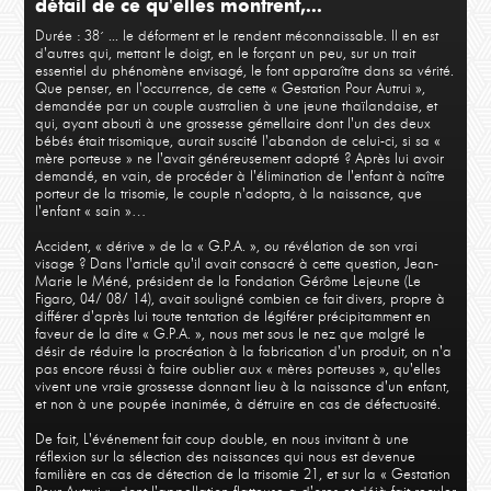
détail de ce qu'elles montrent,...
Ethique & Finitude 5
Ethi
Durée : 38´
... le déforment et le rendent méconnaissable. Il en est
d'autres qui, mettant le doigt, en le forçant un peu, sur un trait
essentiel du phénomène envisagé, le font apparaître dans sa vérité.
Que penser, en l'occurrence, de cette « Gestation Pour Autrui »,
demandée par un couple australien à une jeune thaïlandaise, et
qui, ayant abouti à une grossesse gémellaire dont l'un des deux
bébés était trisomique, aurait suscité l'abandon de celui-ci, si sa «
mère porteuse » ne l'avait généreusement adopté ? Après lui avoir
demandé, en vain, de procéder à l'élimination de l'enfant à naître
porteur de la trisomie, le couple n'adopta, à la naissance, que
l'enfant « sain »…
Accident, « dérive » de la « G.P.A. », ou révélation de son vrai
visage ? Dans l'article qu'il avait consacré à cette question, Jean-
Marie le Méné, président de la Fondation Gérôme Lejeune (Le
Figaro, 04/ 08/ 14), avait souligné combien ce fait divers, propre à
différer d'après lui toute tentation de légiférer précipitamment en
faveur de la dite « G.P.A. », nous met sous le nez que malgré le
désir de réduire la procréation à la fabrication d'un produit, on n'a
pas encore réussi à faire oublier aux « mères porteuses », qu'elles
vivent une vraie grossesse donnant lieu à la naissance d'un enfant,
et non à une poupée inanimée, à détruire en cas de défectuosité.
De fait, L'événement fait coup double, en nous invitant à une
réflexion sur la sélection des naissances qui nous est devenue
familière en cas de détection de la trisomie 21, et sur la « Gestation