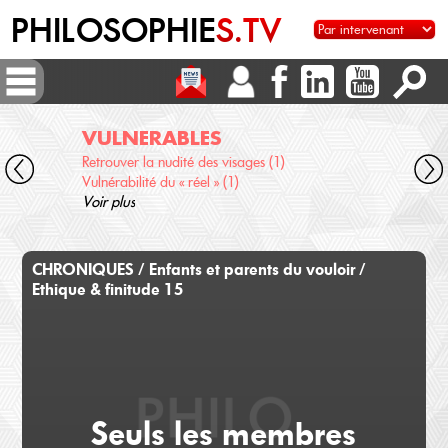
PHILOSOPHIE
S.TV
VULNERABLES
AU
Retrouver la nudité des visages (1)
Scien
Vulnérabilité du « réel » (1)
Qu'e
Voir plus
Voir 
CHRONIQUES / Enfants et parents du vouloir /
Ethique & finitude 15
Seuls les membres