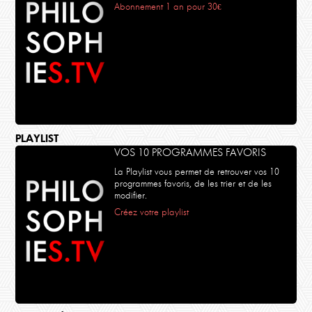
Abonnement 1 an pour 30€
PLAYLIST
VOS 10 PROGRAMMES FAVORIS
La Playlist vous permet de retrouver vos 10
programmes favoris, de les trier et de les
modifier.
Créez votre playlist