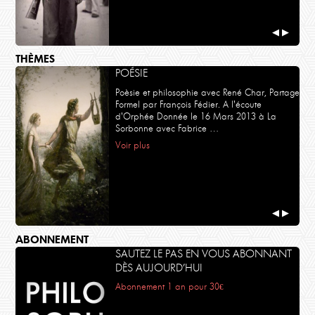
◀
▶
THÈMES
POÉSIE
Poèsie et philosophie avec René Char, Partage
Formel par François Fédier. A l'écoute
d'Orphée Donnée le 16 Mars 2013 à La
Sorbonne avec Fabrice …
Voir plus
◀
▶
ABONNEMENT
SAUTEZ LE PAS EN VOUS ABONNANT
DÈS AUJOURD’HUI
Abonnement 1 an pour 30€