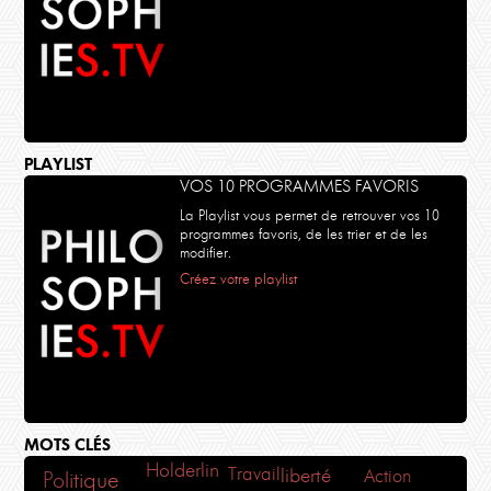
PLAYLIST
VOS 10 PROGRAMMES FAVORIS
La Playlist vous permet de retrouver vos 10
programmes favoris, de les trier et de les
modifier.
Créez votre playlist
MOTS CLÉS
Holderlin
Travail
liberté
Action
Politique