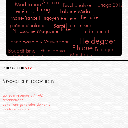
Aristote
Méditation
Psychanalyse
Uriage 2012
Uriage
rené char
Fabrice Midal
Beaufret
Marie-France Hirigoyen
Finitude
Humanisme
phénoménologie
Santé
Rilke
Philosophie Magazine
salon de la mort
Heidegger
Anne Eyssidieux-Vaissermann
Ethique
Ecologie
Bouddhisme
Philosophia
Monde
Midal
Art
Martin Heidegger
St Emilion
France-lanord
Plaisir
Corine Pelluchon
Poésie
Danielle Moyse
PHILOSOPHIE
S.TV
moyse
Cézanne
Kant
Hadrien France-Lanord
Amour
Oppen
Sartre
Fedier
Thierry Ménissier
François Fédier
Sophocle
À PROPOS DE PHILOSOPHIES.TV
Descartes
qui sommes-nous ? / FAQ
abonnement
conditions générales de vente
mentions légales