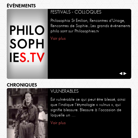
ÉVÈNEMENTS
FESTIVALS - COLLOQUES
Philosophia St Emilion, Rencontres d'Uriage,
Rencontres de Sophie...Les grands événements
philo sont sur Philosophies.tv
Voir plus
◀
▶
CHRONIQUES
VULNERABLES
Est vulnérable ce qui peut être blessé, ainsi
que l’indique l’étymologie « vulnus », qui
signifie blessure. Blessure à l’occasion de
laquelle un …
Voir plus