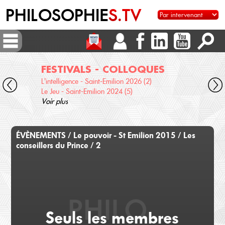
PHILOSOPHIE
S.TV
FESTIVALS - COLLOQUES
DI
L'intelligence - Saint-Emilion 2026 (2)
Voix 
Le Jeu - Saint-Emilion 2024 (5)
Desc
Voir plus
terre
Voir 
ÉVÈNEMENTS / Le pouvoir - St Emilion 2015 / Les
conseillers du Prince / 2
Seuls les membres