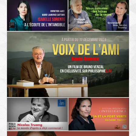
ETHIQUE
L'AUTRE
Danielle Moyse
Luc Dardenne
Changer notre regard sur la
Donner un visage à l’Autre,
vulnérabilité
entretien avec Luc Dardenne
POÉSIE
LA TERRE
Isabelle Sorente, Marie-Laurence
Philippe Descola - Nicolas Truong
Cattoire
Nous somme les hôtes de la terre
À l’écoute de l’intangible
- Teaser