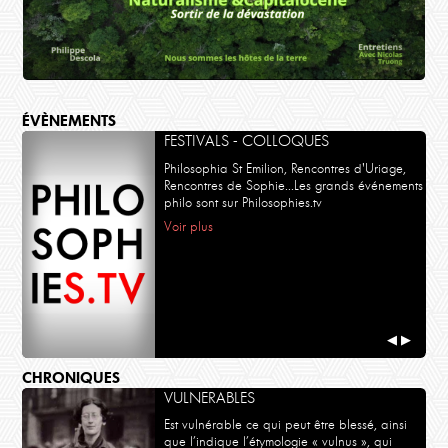
ÉVÈNEMENTS
FESTIVALS - COLLOQUES
Philosophia St Emilion, Rencontres d'Uriage,
Rencontres de Sophie...Les grands événements
philo sont sur Philosophies.tv
Voir plus
POLITIQUE
Philippe Descola, Nicolas Truong
Naturalisme et Capitalocène
◀
▶
CHRONIQUES
VULNERABLES
Est vulnérable ce qui peut être blessé, ainsi
que l’indique l’étymologie « vulnus », qui