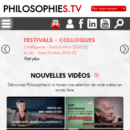
PHILOSOPHIE
S.TV
FESTIVALS - COLLOQUES
DI
L'intelligence - Saint-Emilion 2026 (2)
Voix 
Le Jeu - Saint-Emilion 2024 (5)
Desc
Voir plus
terre
Voir 
NOUVELLES VIDÉOS
▼
Découvrez Philosophies.tv à travers une sélection de onze vidéos en
accès libre.